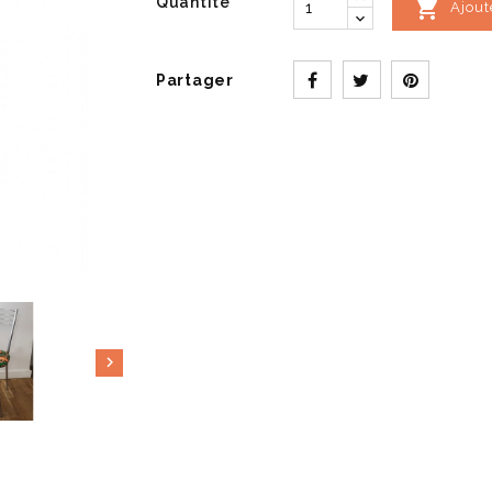
Quantité

Ajout
Partager
