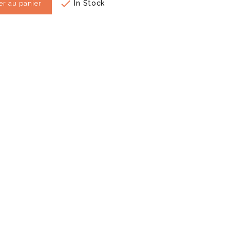

In Stock
er au panier