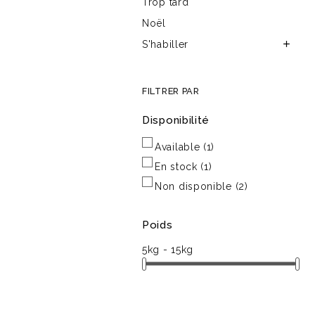
Trop tard
Noël
S'habiller

FILTRER PAR
Disponibilité
Available
(1)
En stock
(1)
Non disponible
(2)
Poids
5kg - 15kg