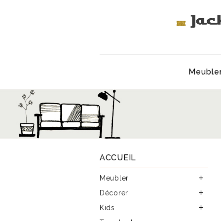
Meuble
ACCUEIL
Meubler

Décorer

Kids
