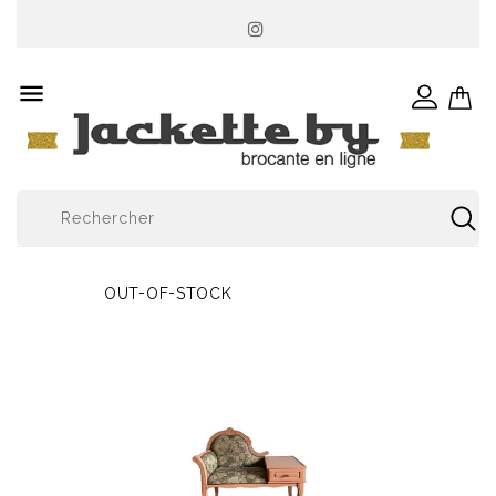

OUT-OF-STOCK