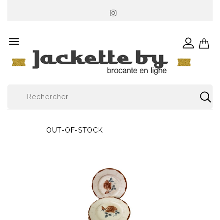

OUT-OF-STOCK