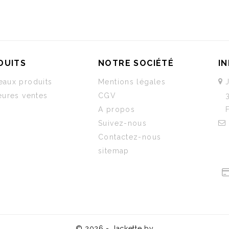
DUITS
NOTRE SOCIÉTÉ
I
aux produits
Mentions légales
eures ventes
CGV
A propos
Suivez-nous
Contactez-nous
sitemap
© 2026 - Jackette by