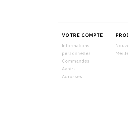
VOTRE COMPTE
PRO
Informations
Nouve
personnelles
Meill
Commandes
Avoirs
Adresses