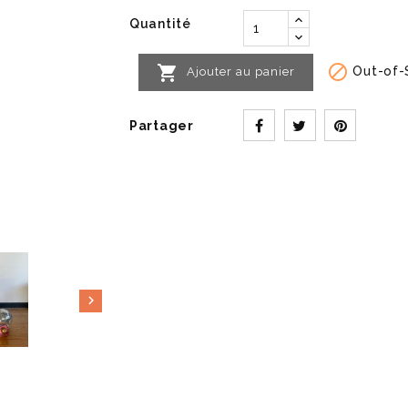
Quantité


Out-of-
Ajouter au panier
Partager
