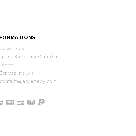
NFORMATIONS
Jackette by
33200 Bordeaux Caudéran
France
Écrivez-nous :
contact@jacketteby.com