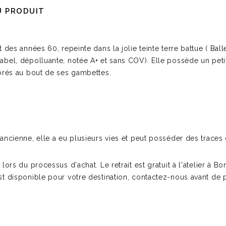
U PRODUIT
t des années 60, repeinte dans la jolie teinte terre battue (
Ball
label, dépolluante, notée A+ et sans COV). Elle possède un pet
 dorés au bout de ses gambettes.
t ancienne, elle a eu plusieurs vies et peut posséder des trace
s lors du processus d'achat. Le retrait est gratuit à l'atelier à 
st disponible pour votre destination, contactez-nous avant de pr