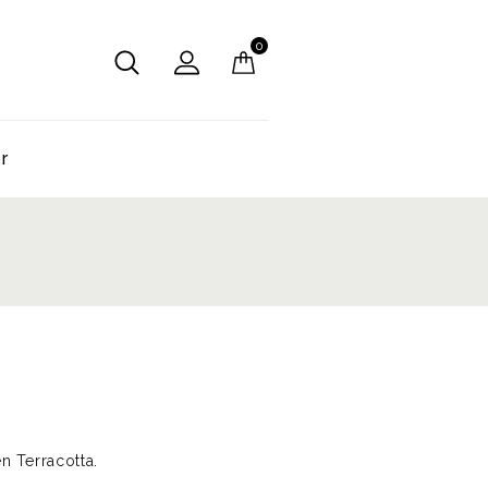
0
er
n Terracotta.