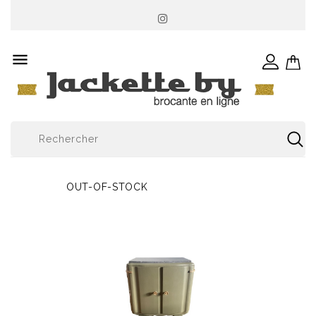

OUT-OF-STOCK