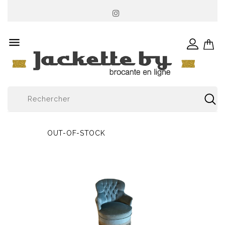

OUT-OF-STOCK