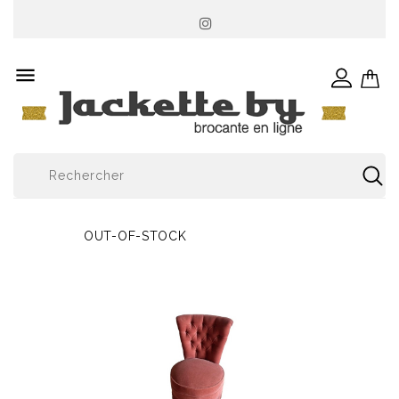

OUT-OF-STOCK