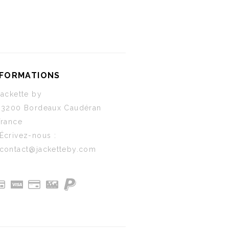
NFORMATIONS
Jackette by
33200 Bordeaux Caudéran
France
Écrivez-nous :
contact@jacketteby.com