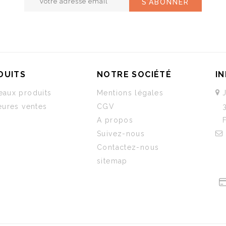
DUITS
NOTRE SOCIÉTÉ
I
aux produits
Mentions légales
eures ventes
CGV
A propos
Suivez-nous
Contactez-nous
sitemap