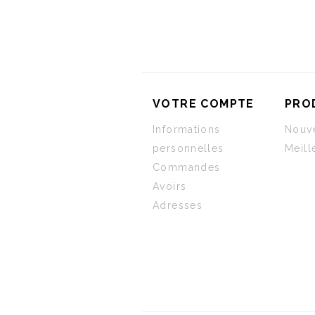
VOTRE COMPTE
PRO
Informations
Nouve
personnelles
Meill
Commandes
Avoirs
Adresses