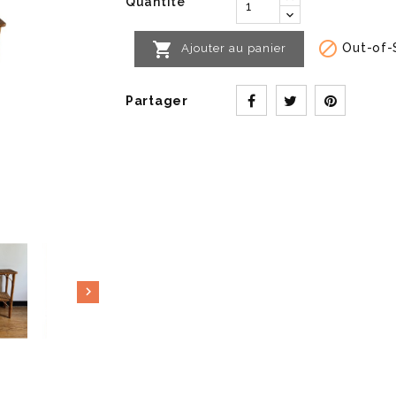
Quantité


Out-of-
Ajouter au panier
Partager
