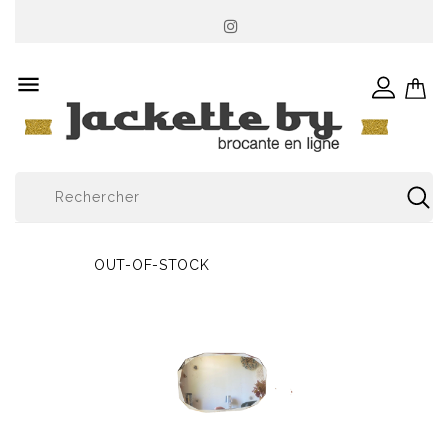

OUT-OF-STOCK