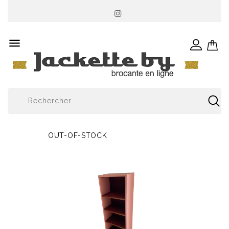

OUT-OF-STOCK