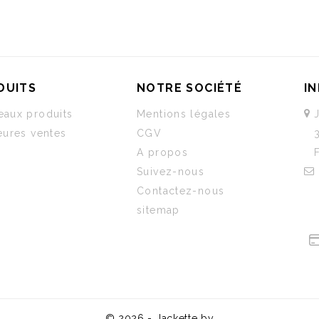
DUITS
NOTRE SOCIÉTÉ
I
aux produits
Mentions légales
eures ventes
CGV
A propos
Suivez-nous
Contactez-nous
sitemap
© 2026 - Jackette by