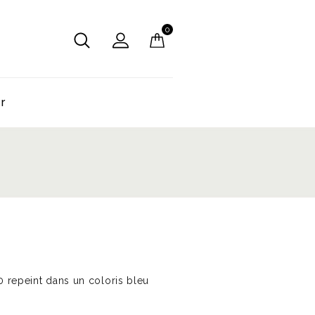
0
er
0 repeint dans un coloris bleu