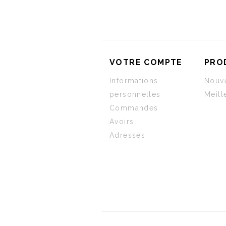
VOTRE COMPTE
PRO
Informations
Nouve
personnelles
Meill
Commandes
Avoirs
Adresses