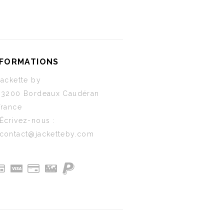
NFORMATIONS
Jackette by
33200 Bordeaux Caudéran
France
Écrivez-nous :
contact@jacketteby.com