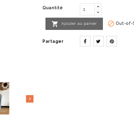
Quantité


Out-of-
Ajouter au panier
Partager
