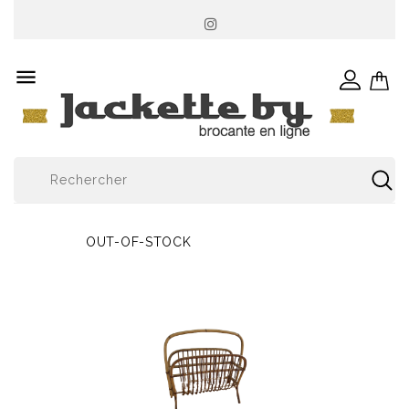

OUT-OF-STOCK